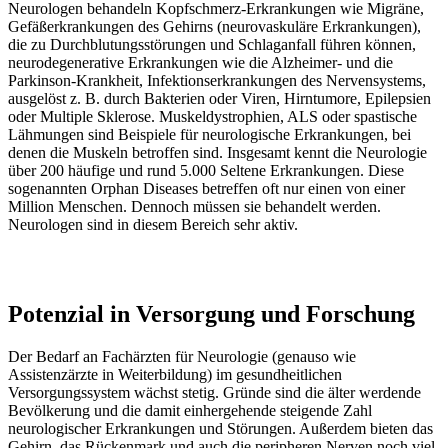
Neurologen behandeln Kopfschmerz-Erkrankungen wie Migräne,
Gefäßerkrankungen des Gehirns (neurovaskuläre Erkrankungen),
die zu Durchblutungsstörungen und Schlaganfall führen können,
neurodegenerative Erkrankungen wie die Alzheimer- und die
Parkinson-Krankheit, Infektionserkrankungen des Nervensystems,
ausgelöst z. B. durch Bakterien oder Viren, Hirntumore, Epilepsien
oder Multiple Sklerose. Muskeldystrophien, ALS oder spastische
Lähmungen sind Beispiele für neurologische Erkrankungen, bei
denen die Muskeln betroffen sind. Insgesamt kennt die Neurologie
über 200 häufige und rund 5.000 Seltene Erkrankungen. Diese
sogenannten Orphan Diseases betreffen oft nur einen von einer
Million Menschen. Dennoch müssen sie behandelt werden.
Neurologen sind in diesem Bereich sehr aktiv.
Potenzial in Versorgung und Forschung
Der Bedarf an Fachärzten für Neurologie (genauso wie
Assistenzärzte in Weiterbildung) im gesundheitlichen
Versorgungssystem wächst stetig. Gründe sind die älter werdende
Bevölkerung und die damit einhergehende steigende Zahl
neurologischer Erkrankungen und Störungen. Außerdem bieten das
Gehirn, das Rückenmark und auch die peripheren Nerven noch viel