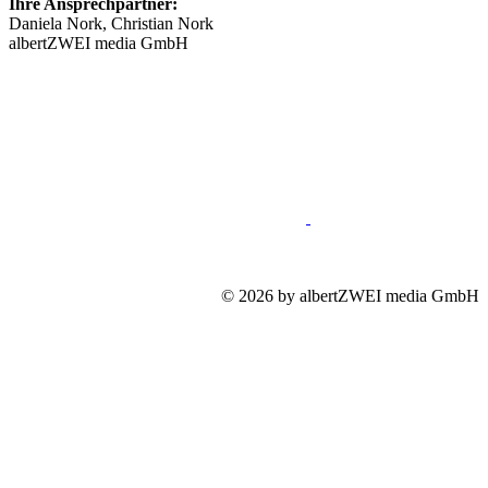
Ihre Ansprechpartner:
Daniela Nork, Christian Nork
albertZWEI media GmbH
info@​stellenmarkt-neurologie.de
089 46148623
Impressum
Mediadaten
Datenschutz
© 2026 by albertZWEI media GmbH