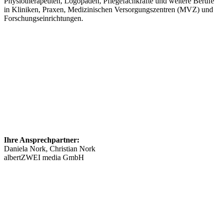
Physiotherapeuten, Logopäden, Pflegefachkräfte und weitere Berufe
in Kliniken, Praxen, Medizinischen Versorgungszentren (MVZ) und
Forschungseinrichtungen.
Ihre Ansprechpartner:
Daniela Nork, Christian Nork
albertZWEI media GmbH
info@​stellenmarkt-neurologie.de
089 46148623