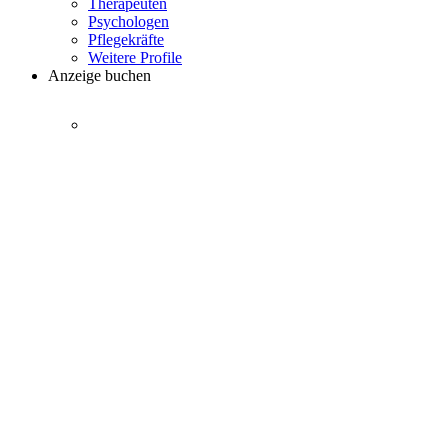
Therapeuten
Psychologen
Pflegekräfte
Weitere Profile
Anzeige buchen
7 Gründe
für Ihre Personalsuche bei uns
Einfach buchen
Optionen und Tarife
Mediadaten
als PDF zum Download