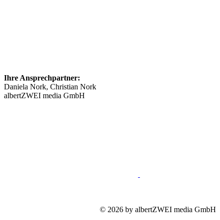
Ihre Ansprechpartner:
Daniela Nork, Christian Nork
albertZWEI media GmbH
info@​stellenmarkt-neurologie.de
089 46148623
Impressum
Mediadaten
Datenschutz
© 2026 by albertZWEI media GmbH