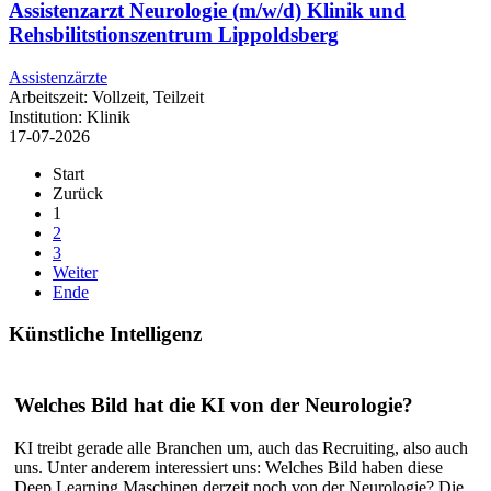
Assistenzarzt Neurologie (m/w/d) Klinik und
Rehsbilitstionszentrum Lippoldsberg
Assistenzärzte
Arbeitszeit:
Vollzeit, Teilzeit
Institution:
Klinik
17-07-2026
Start
Zurück
1
2
3
Weiter
Ende
Künstliche
Intelligenz
Welches Bild hat die KI von der Neurologie?
KI treibt gerade alle Branchen um, auch das Recruiting, also auch
uns. Unter anderem interessiert uns: Welches Bild haben diese
Deep Learning Maschinen derzeit noch von der Neurologie? Die