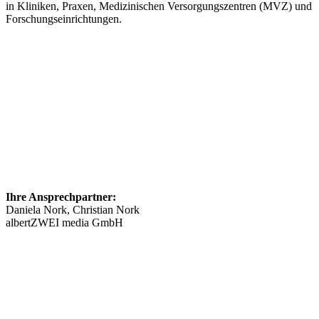
in Kliniken, Praxen, Medizinischen Versorgungszentren (MVZ) und
Forschungseinrichtungen.
Ihre Ansprechpartner:
Daniela Nork, Christian Nork
albertZWEI media GmbH
info@​stellenmarkt-neurologie.de
089 46148623