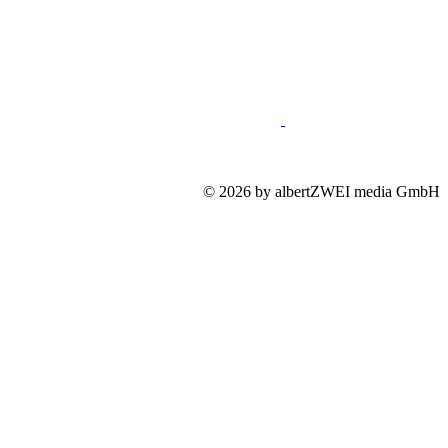
089 46148623
Impressum
Mediadaten
Datenschutz
© 2026 by albertZWEI media GmbH