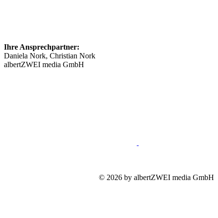
Ihre Ansprechpartner:
Daniela Nork, Christian Nork
albertZWEI media GmbH
info@​stellenmarkt-neurologie.de
089 46148623
Impressum
Mediadaten
Datenschutz
© 2026 by albertZWEI media GmbH