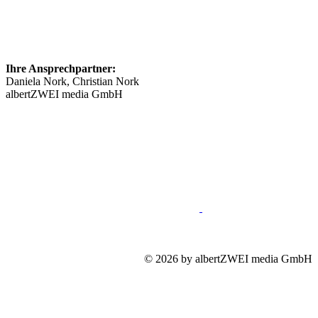
Ihre Ansprechpartner:
Daniela Nork, Christian Nork
albertZWEI media GmbH
info@​stellenmarkt-neurologie.de
089 46148623
Impressum
Mediadaten
Datenschutz
© 2026 by albertZWEI media GmbH