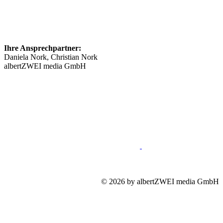
Ihre Ansprechpartner:
Daniela Nork, Christian Nork
albertZWEI media GmbH
info@​stellenmarkt-neurologie.de
089 46148623
Impressum
Mediadaten
Datenschutz
© 2026 by albertZWEI media GmbH