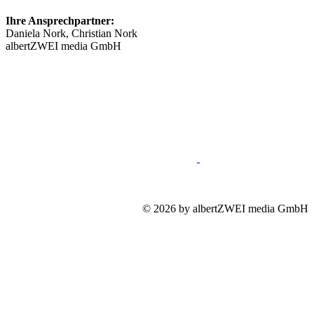
Ihre Ansprechpartner:
Daniela Nork, Christian Nork
albertZWEI media GmbH
info@​stellenmarkt-neurologie.de
089 46148623
Impressum
Mediadaten
Datenschutz
© 2026 by albertZWEI media GmbH