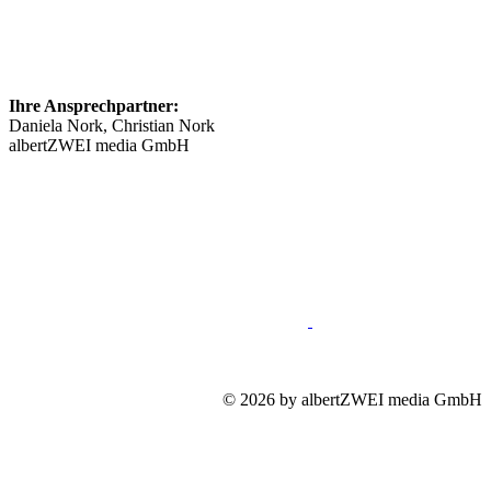
Ihre Ansprechpartner:
Daniela Nork, Christian Nork
albertZWEI media GmbH
info@​stellenmarkt-neurologie.de
089 46148623
Impressum
Mediadaten
Datenschutz
© 2026 by albertZWEI media GmbH